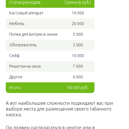
Статья расходов
Сумма (в руб.)
Кассовый аппарат
10 000
Мебель
20 000
Полки для витрин в окнах
5 000
Обогреватель
2 000
Сейф
10 000
Решетки на окна
7 000
Другое
6 000
Итого:
60 000 руб.
А вот наибольшие сложности поджидают вас при
выборе места для размещения своего табачного
киоска.
Он должен располагаться в центре или в