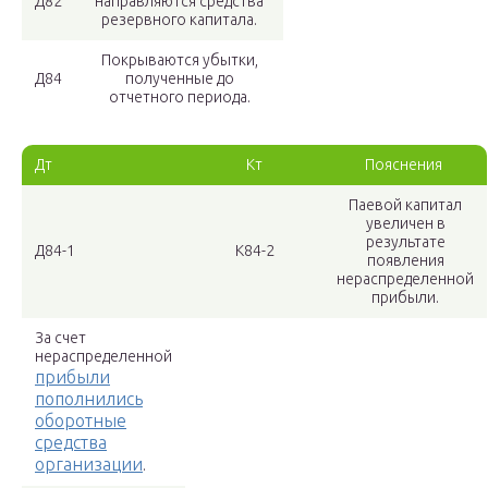
Д82
направляются средства
резервного капитала.
Покрываются убытки,
Д84
полученные до
отчетного периода.
Дт
Кт
Пояснения
Паевой капитал
увеличен в
результате
Д84-1
К84-2
появления
нераспределенной
прибыли.
За счет
нераспределенной
прибыли
пополнились
оборотные
средства
организации
.