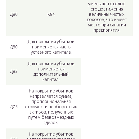
уменьшен с целью
его достижения
Д80
К84
величины чистых
доходов, что имеет
место при санации
предприятия.
Для покрытия убытков
Д80
применяется часть
уставного капитала.
Для покрытия убытков
применяется
Д83
дополнительный
капитал.
На покрытие убытков
направляется сумма,
пропорциональная
Д75
стоимости необоротных
активов, полученных
путем безвозмездных
сделок.
На покрытие убытков