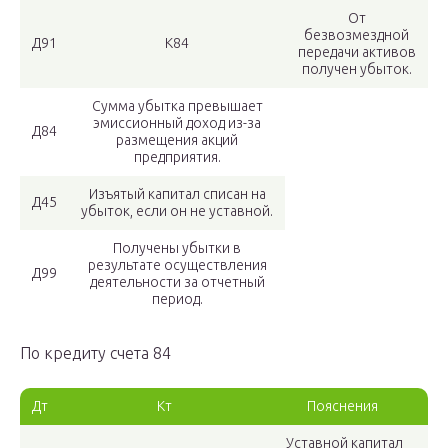
От
безвозмездной
Д91
К84
передачи активов
получен убыток.
Сумма убытка превышает
эмиссионный доход из-за
Д84
размещения акций
предприятия.
Изъятый капитал списан на
Д45
убыток, если он не уставной.
Получены убытки в
результате осуществления
Д99
деятельности за отчетный
период.
По кредиту счета 84
Дт
Кт
Пояснения
Уставной капитал