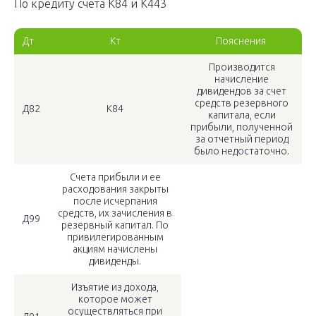
По кредиту счета К84 и К443
Дт
Кт
Пояснения
Производится
начисление
дивидендов за счет
средств резервного
Д82
К84
капитала, если
прибыли, полученной
за отчетный период
было недостаточно.
Счета прибыли и ее
расходования закрыты
после исчерпания
средств, их зачисления в
Д99
резервный капитал. По
привилегированным
акциям начислены
дивиденды.
Изъятие из дохода,
которое может
осуществляться при