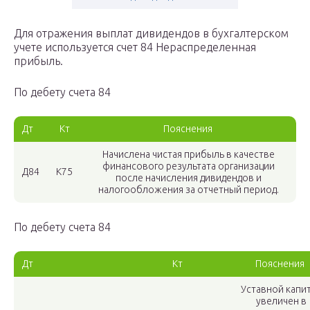
Для отражения выплат дивидендов в бухгалтерском
учете используется счет 84 Нераспределенная
прибыль.
По дебету счета 84
Дт
Кт
Пояснения
Начислена чистая прибыль в качестве
финансового результата организации
Д84
К75
после начисления дивидендов и
налогообложения за отчетный период.
По дебету счета 84
Дт
Кт
Пояснения
Уставной капи
увеличен в