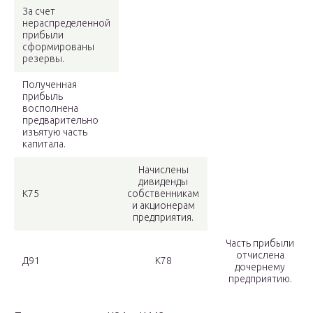
За счет
нераспределенной
прибыли
сформированы
резервы.
Полученная
прибыль
восполнена
предварительно
изъятую часть
капитала.
Начислены
дивиденды
К75
собственникам
и акционерам
предприятия.
Часть прибыли
отчислена
Д91
К78
дочернему
предприятию.