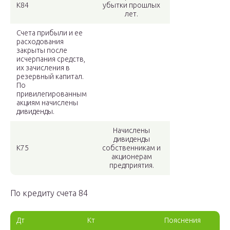
К84
убытки прошлых
лет.
Счета прибыли и ее
расходования
закрыты после
исчерпания средств,
их зачисления в
резервный капитал.
По
привилегированным
акциям начислены
дивиденды.
Начислены
дивиденды
К75
собственникам и
акционерам
предприятия.
По кредиту счета 84
Дт
Кт
Пояснения