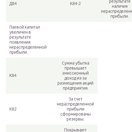
результате
Д84
К84-2
наличия
нераспределен
прибыли.
Паевой капитал
увеличен в
результате
появления
нераспределенной
прибыли.
Сумма убытка
превышает
эмиссионный
К84
доход из-за
размещения акций
предприятия.
За счет
нераспределенной
К82
прибыли
сформированы
резервы.
Покрывают