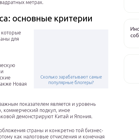
квадратных метрах.
са: основные критерии
Инс
, которые
соб
раны для
ческую
 и
Сколько зарабатывают самые
ские
популярные блогеры?
также Новая
важным показателем является и уровень
о, коммерческий подкуп, иное
аковой демонстрируют Китай и Япония.
ообложения страны и конкретно той бизнес-
потому как налоговые отчисления и конечная