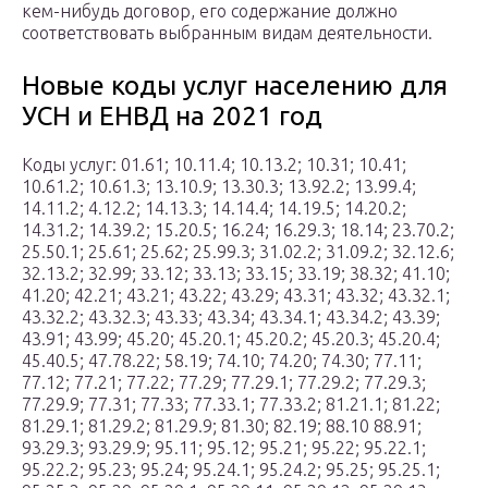
кем-нибудь договор, его содержание должно
соответствовать выбранным видам деятельности.
Новые коды услуг населению для
УСН и ЕНВД на 2021 год
Коды услуг: 01.61; 10.11.4; 10.13.2; 10.31; 10.41;
10.61.2; 10.61.3; 13.10.9; 13.30.3; 13.92.2; 13.99.4;
14.11.2; 4.12.2; 14.13.3; 14.14.4; 14.19.5; 14.20.2;
14.31.2; 14.39.2; 15.20.5; 16.24; 16.29.3; 18.14; 23.70.2;
25.50.1; 25.61; 25.62; 25.99.3; 31.02.2; 31.09.2; 32.12.6;
32.13.2; 32.99; 33.12; 33.13; 33.15; 33.19; 38.32; 41.10;
41.20; 42.21; 43.21; 43.22; 43.29; 43.31; 43.32; 43.32.1;
43.32.2; 43.32.3; 43.33; 43.34; 43.34.1; 43.34.2; 43.39;
43.91; 43.99; 45.20; 45.20.1; 45.20.2; 45.20.3; 45.20.4;
45.40.5; 47.78.22; 58.19; 74.10; 74.20; 74.30; 77.11;
77.12; 77.21; 77.22; 77.29; 77.29.1; 77.29.2; 77.29.3;
77.29.9; 77.31; 77.33; 77.33.1; 77.33.2; 81.21.1; 81.22;
81.29.1; 81.29.2; 81.29.9; 81.30; 82.19; 88.10 88.91;
93.29.3; 93.29.9; 95.11; 95.12; 95.21; 95.22; 95.22.1;
95.22.2; 95.23; 95.24; 95.24.1; 95.24.2; 95.25; 95.25.1;