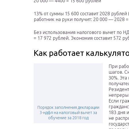
20 000 — 4400 = 15 600 рублей
13% от суммы 15 600 составит 2028 рублей (
работник на руки получит: 20 000 — 2028 =
Без использования налогового вычет по НД
= 17 972 рублей. Экономия составит 572 руб
Как работает калькулят
При рабо
шагов. С
30%. Эта 
получате
Резидент
непрерыв
Если гра
гражданс
Порядок заполнения декларации
183 дня и
3-ндфл на налоговый вычет за
обучение за 2018 год
не распр
государс