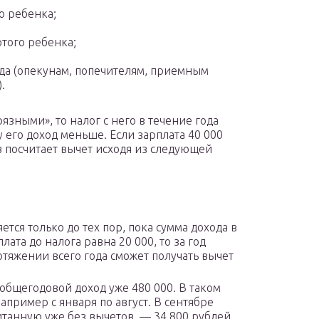
о ребенка;
ртого ребенка;
да (опекунам, попечителям, приемным
.
язными», то налог с него в течение года
 его доход меньше. Если зарплата 40 000
в посчитает вычет исходя из следующей
ется только до тех пор, пока сумма дохода в
лата до налога равна 20 000, то за год
отяжении всего года сможет получать вычет
о общегодовой доход уже 480 000. В таком
например с января по август. В сентябре
итанную уже без вычетов, — 34 800 рублей.