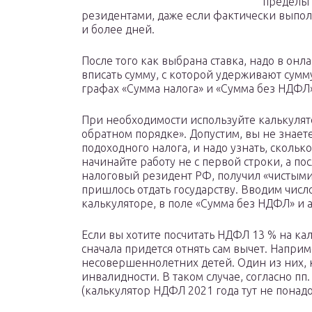
пределы 
резидентами, даже если фактически выпол
и более дней.
После того как выбрана ставка, надо в онл
вписать сумму, с которой удерживают сумм
графах «Сумма налога» и «Сумма без НДФЛ»
При необходимости используйте калькулят
обратном порядке». Допустим, вы не знает
подоходного налога, и надо узнать, скольк
начинайте работу не с первой строки, а п
налоговый резидент РФ, получил «чистыми»
пришлось отдать государству. Вводим числ
калькуляторе, в поле «Сумма без НДФЛ» и 
Если вы хотите посчитать НДФЛ 13 % на кал
сначала придется отнять сам вычет. Напри
несовершеннолетних детей. Один из них, 
инвалидности. В таком случае, согласно пп. 
(калькулятор НДФЛ 2021 года тут не понадо