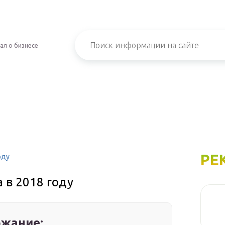
ал о бизнесе
РЕ
оду
 в 2018 году
жание: