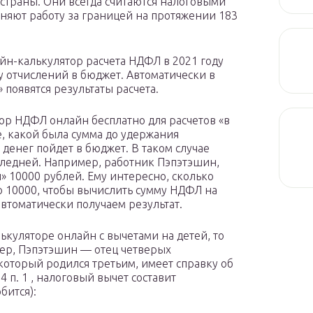
страны. Они всегда считаются налоговыми
няют работу за границей на протяжении 183
айн-калькулятор расчета НДФЛ в 2021 году
у отчислений в бюджет. Автоматически в
 появятся результаты расчета.
ор НДФЛ онлайн бесплатно для расчетов «в
е, какой была сумма до удержания
о денег пойдет в бюджет. В таком случае
оследней. Например, работник Пэпэтэшин,
 10000 рублей. Ему интересно, сколько
о 10000, чтобы вычислить сумму НДФЛ на
автоматически получаем результат.
ькуляторе онлайн с вычетами на детей, то
мер, Пэпэтэшин — отец четверых
который родился третьим, имеет справку об
4 п. 1 , налоговый вычет составит
бится):