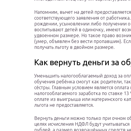
Напомним, вычет на детей предоставляетс
соответствующего заявления от работника
рождении, усыновлении либо получении оп
воспитывают детей в одиночку, имеют воз
удвоенном размере. Но такое право возник
(умер, объявлен без вести пропавшим). Есл
получать льготу в двойном размере.
Как вернуть деньги за о
Уменьшить налогооблагаемый доход за опл
обучения ребёнка смогут как родители, так 
сёстры. Главным условием является оплата 
налогооблагаемого заработка по ставке 13 
оплате из выигрыша или материнского кап
льгота не предоставляется.
Вернуть деньги можно только при очном о
целях исчисления НДФЛ будут учитываться 
рублей, а размер возвращённых средств н