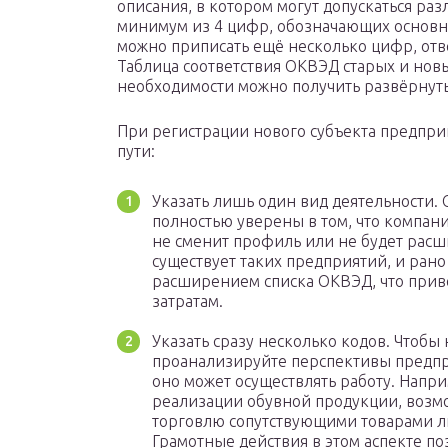
описания, в котором могут допускаться р
минимум из 4 цифр, обозначающих основно
можно приписать ещё несколько цифр, от
Таблица соответствия ОКВЭД старых и нов
необходимости можно получить развёрнут
При регистрации нового субъекта предпри
пути:
Указать лишь один вид деятельности. С
полностью уверены в том, что компан
не сменит профиль или не будет расши
существует таких предприятий, и рано
расширением списка ОКВЭД, что при
затратам.
Указать сразу несколько кодов. Чтобы
проанализируйте перспективы предпри
оно может осуществлять работу. Напри
реализации обувной продукции, возмо
торговлю сопутствующими товарами ли
Грамотные действия в этом аспекте п