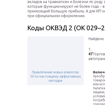
вкладов на травматизм и болезни по роду з
которые функционируют не более года – в
приносящий большую прибыль. А для ИП осн
при официальном оформлении.
Коды ОКВЭД 2 (ОК 029–2
Найдено 
1.
47
Торгов
автотран
Привлечение новых клиентов:
Включ
преобр
30 по-настоящему эффективных
товаров
методов
или исп
палатка
лицами
условия
потреби
торговл