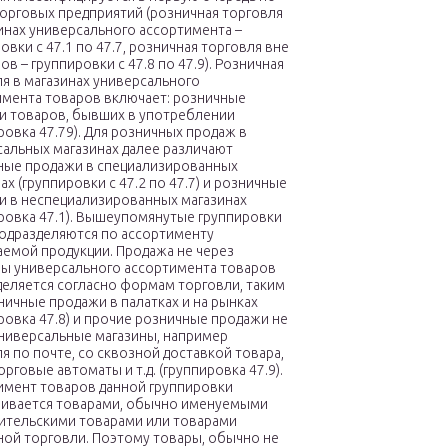
орговых предприятий (розничная торговля
инах универсального ассортимента –
овки с 47.1 по 47.7, розничная торговля вне
ов – группировки с 47.8 по 47.9). Розничная
я в магазинах универсального
имента товаров включает: розничные
и товаров, бывших в употреблении
ровка 47.79). Для розничных продаж в
альных магазинах далее различают
ные продажи в специализированных
ах (группировки с 47.2 по 47.7) и розничные
и в неспециализированных магазинах
ровка 47.1). Вышеупомянутые группировки
подразделяются по ассортименту
аемой продукции. Продажа не через
ны универсального ассортимента товаров
деляется согласно формам торговли, таким
ничные продажи в палатках и на рынках
ровка 47.8) и прочие розничные продажи не
универсальные магазины, например
я по почте, со сквозной доставкой товара,
орговые автоматы и т.д. (группировка 47.9).
имент товаров данной группировки
чивается товарами, обычно именуемыми
ительскими товарами или товарами
ной торговли. Поэтому товары, обычно не