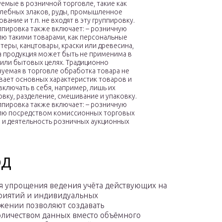
емые в розничной торговле, такие как
хлебных злаков, руды, промышленное
вание и т.п. не входят в эту группировку.
ппировка также включает: – розничную
лю такими товарами, как персональные
еры, канцтовары, краски или древесина,
а продукция может быть не применима в
 или бытовых целях. Традиционно
уемая в торговле обработка товара не
вает основных характеристик товаров и
ключать в себя, например, лишь их
вку, разделение, смешивание и упаковку.
ппировка также включает: – розничную
лю посредством комиссионных торговых
 и деятельность розничных аукционных
ЭД
я упрощения ведения учёта действующих на
риятий и индивидуальных
жении позволяют создавать
личеством данных вместо объёмного