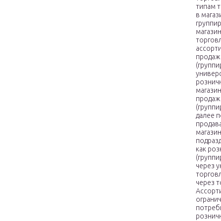
типам т
в магаз
группир
магазин
торговл
ассорт
продаж
(группи
универс
рознич
магазин
продаж
(группи
далее 
продав
магази
подраз
как роз
(группи
через 
торговл
через т
Ассорт
ограни
потреб
рознич