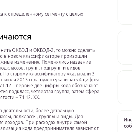
а к определенному сегменту с целью
личаются
внить ОКВЭД и ОКВЭД-2, то можно сделать
то в новом классификаторе произошли
жные изменения. Поменялись название
подклассов, групп, подгрупп и видов
и. По старому классификатору указывали 3
 с июля 2013 года нужно указывать 4 цифры.
71.12 – первые две цифры кода обозначают
етья подкласс, четвертая группа, затем сфера
ятости – 71.12. XX.
 деятельности, более детальную
ссы, подклассы, группы и виды. Для
Инс
я доходов. При расходах внутри самой
соб
тализация кода предпринимателя зависит от