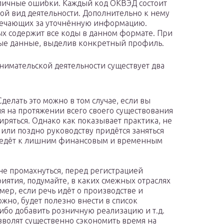
азличные ошибки. Каждый код ОКВЭД состоит
й вид деятельности. Дополнительно к нему
вечающих за уточнённую информацию.
ых содержит все коды в данном формате. При
ые данные, выделив конкретный профиль.
нимательской деятельности существует два
делать это можно в том случае, если вы
ия на протяжении всего своего существования
ряться. Однако как показывает практика, не
 или поздно руководству придётся заняться
ведёт к лишним финансовым и временным
 не промахнуться, перед регистрацией
ятия, подумайте, в каких смежных отраслях
мер, если речь идёт о производстве и
жно, будет полезно внести в список
бо добавить розничную реализацию и т.д.
озволят существенно сэкономить время на