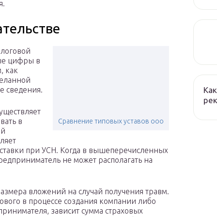
я.
ательстве
алоговой
ые цифры в
, как
деланной
Как
е сведения.
рек
существляет
вать в
Сравнение типовых уставов ооо
ий
еляет
ставки при УСН. Когда в вышеперечисленных
 предприниматель не может располагать на
азмера вложений на случай получения травм.
зового в процессе создания компании либо
принимателя, зависит сумма страховых