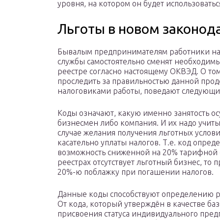
уровня, на котором он будет использоватьс
Льготы в новом законод
Бывалым предпринимателям работники н
службы самостоятельно сменят необходим
реестре согласно настоящему ОКВЭД. О том
проследить за правильностью данной про
налоговиками работы, поведают следующи
Коды означают, какую именно занятость о
бизнесмен либо компания. И их надо учиты
случае желания получения льготных услов
касательно уплаты налогов. Т.е. код опред
возможность сниженной на 20% тарифной 
реестрах отсутствует льготный бизнес, то
20%-ю поблажку при погашении налогов.
Данные коды способствуют определению р
От кода, который утверждён в качестве ба
присвоения статуса индивидуального пред