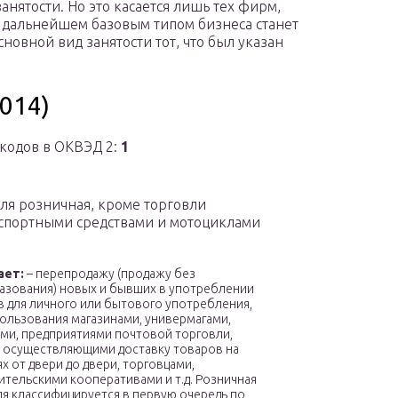
анятости. Но это касается лишь тех фирм,
 дальнейшем базовым типом бизнеса станет
овной вид занятости тот, что был указан
014)
кодов в ОКВЭД 2:
1
ля розничная, кроме торговли
спортными средствами и мотоциклами
ает:
– перепродажу (продажу без
азования) новых и бывших в употреблении
 для личного или бытового употребления,
ользования магазинами, универмагами,
ми, предприятиями почтовой торговли,
, осуществляющими доставку товаров на
х от двери до двери, торговцами,
тельскими кооперативами и т.д. Розничная
я классифицируется в первую очередь по