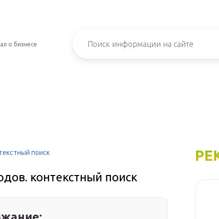
ал о бизнесе
РЕ
нтекстный поиск
одов. контекстный поиск
жание: