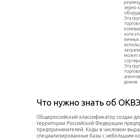
реализу
зерно 
оборудо
Эта гру
торгов
компьют
хотя эт
личных
использ
затраги
может в
сортиро
Эта гру
торгов
агентов
домов
Что нужно знать об ОКВ
Общероссийский классификатор создан дл
территории Российской Федерации предп
предпринимателей. Коды в числовом выра
специализированные базы с небольшим ко