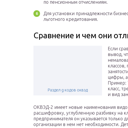
по пенсионным отчислениям.
Для установки принадлежности бизнес
льготного кредитования.
Сравнение и чем они от
Если сра
вывод, ч
немалова
классов, 
занятост
цифры, а
Пример: 
класс, тр
Раздел g кодов оквэд
и вид зан
ОКВЭД-2 имеет новые наименования видов
расшифровку, углубленную разбивку на кла
предпринимателя он указывается только дл
организации в нем нет необходимости. Де