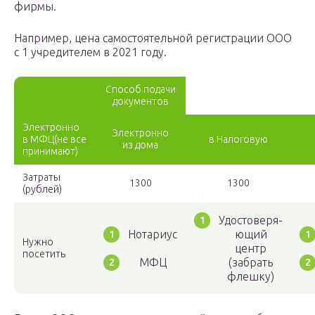
фирмы.
Например, цена самостоятельной регистрации ООО
с 1 учредителем в 2021 году.
Способ подачи
документов
Электронно
Электронно
в МФЦ(не все
в Налоговую
из дома
принимают)
Затраты
1300
1300
(рублей)
Удостоверя­
Нотариус
ющий
Нужно
центр
посетить
МФЦ
(забрать
флешку)