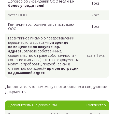
Договор об учреждении ООО (
если 2 и
1 экз.
более учредителя
)
Устав ООО
2 экз.
Квитанция госпошлины за регистрацию
1 экз.
ООО
Гарантийное письмо о предоставлении
юридического адреса –
при аренде
помещения или покупке юр.
адреса
Согласие собственника,
свидетельство о праве собственности и
все в 1 экз.
согласие жильцов (некоторые документы
могут не требовать, подробнее см. в
статье про юр. адрес) –
при регистрации
на домашний адрес
Дополнительно вам могут потребоваться следующие
документы:
Дополнительные документы
Количество