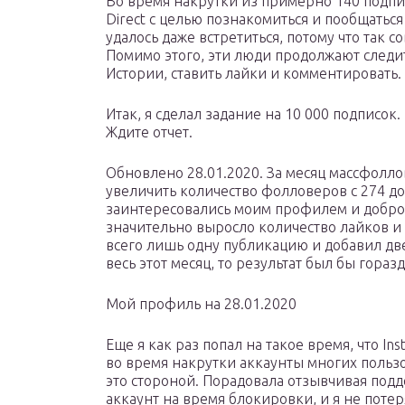
Во время накрутки из примерно 140 подпи
Direct с целью познакомиться и пообщатьс
удалось даже встретиться, потому что так с
Помимо этого, эти люди продолжают следи
Истории, ставить лайки и комментировать.
Итак, я сделал задание на 10 000 подписок.
Ждите отчет.
Обновлено 28.01.2020. За месяц массфолл
увеличить количество фолловеров с 274 до
заинтересовались моим профилем и добров
значительно выросло количество лайков и 
всего лишь одну публикацию и добавил две
весь этот месяц, то результат был бы гораз
Мой профиль на 28.01.2020
Еще я как раз попал на такое время, что In
во время накрутки аккаунты многих польз
это стороной. Порадовала отзывчивая под
аккаунт на время блокировки, и я не потер