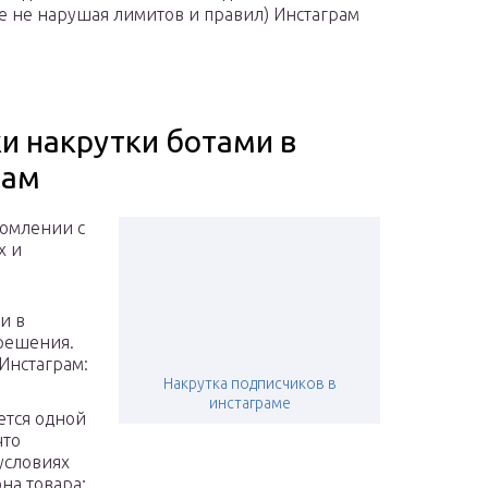
все не нарушая лимитов и правил) Инстаграм
и накрутки ботами в
рам
комлении с
х и
и в
 решения.
Инстаграм:
Накрутка подписчиков в
инстаграме
ется одной
что
условиях
на товара;