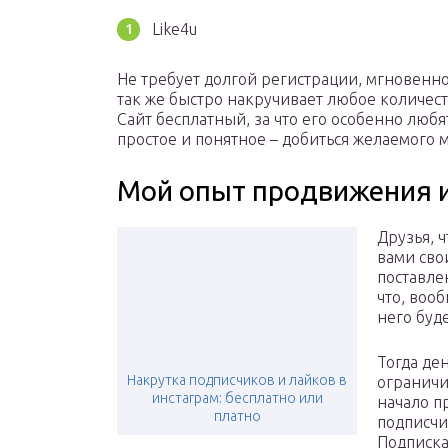
Like4u
Не требует долгой регистрации, мгновенн
так же быстро накручивает любое количест
Сайт бесплатный, за что его особенно люб
простое и понятное – добиться желаемого 
Мой опыт продвижения и 
Друзья, 
вами сво
поставле
что, воо
него буде
Тогда де
Накрутка подписчиков и лайков в
ограничи
инстаграм: бесплатно или
начало п
платно
подписчи
Подписка