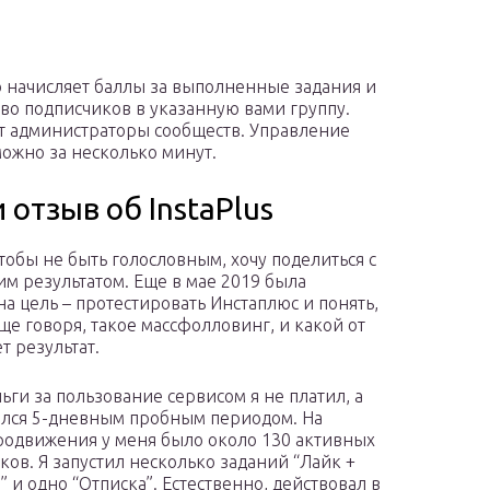
о начисляет баллы за выполненные задания и
во подписчиков в указанную вами группу.
ят администраторы сообществ. Управление
можно за несколько минут.
отзыв об InstaPlus
чтобы не быть голословным, хочу поделиться с
им результатом. Еще в мае 2019 была
на цель – протестировать Инстаплюс и понять,
бще говоря, такое массфолловинг, и какой от
т результат.
ньги за пользование сервисом я не платил, а
лся 5-дневным пробным периодом. На
родвижения у меня было около 130 активных
ков. Я запустил несколько заданий “Лайк +
” и одно “Отписка”. Естественно, действовал в