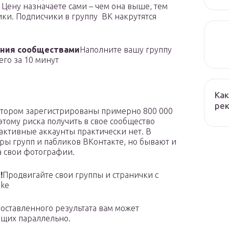
 Цену назначаете сами – чем она выше, тем
ики. Подписчики в группу ВК накрутятся
ения сообществами
Наполните вашу группу
го за 10 минут
Как
рек
отором зарегистрированы примерно 800 000
этому риска получить в свое сообщество
активные аккаунты практически нет. В
ры групп и пабликов ВКонтакте, но бывают и
а свои фотографии.
!
Продвигайте свои группы и странички с
ike
поставленного результата вам может
ющих параллельно.