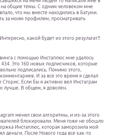
савшихся на меня людей 10 написали мне в
я на общие темы. С одним человеком мне
овпало, что мы вместе находились в Батуми.
ть за моим профилем, просматривать
 Интересно, какой будет из этого результат?!
овинга с помощью Инстаплюс мне удалось
 434. Это 160 новых подписчиков, которые
ольно подписались. Помимо этого,
комментариев. И за все это время я сделал
 Сторис. Если бы я активно вел Инстаграм
до лучше. В общем, я доволен.
stagram менял свои алгоритмы, и из-за этого
ователей блокировали. Меня тоже не обошло
держка Инстаплюс, которая заморозила мой
ял деньги. После Нового года все как-то