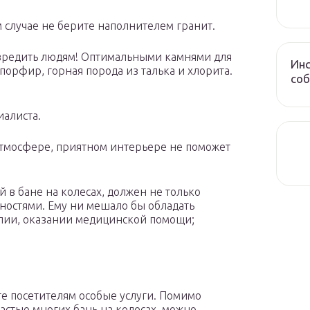
м случае не берите наполнителем гранит.
авредить людям! Оптимальными камнями для
Инс
орфир, горная порода из талька и хлорита.
соб
иалиста.
тмосфере, приятном интерьере не поможет
 в бане на колесах, должен не только
ностями. Ему ни мешало бы обладать
апии, оказании медицинской помощи;
е посетителям особые услуги. Помимо
астью многих бань на колесах, можно