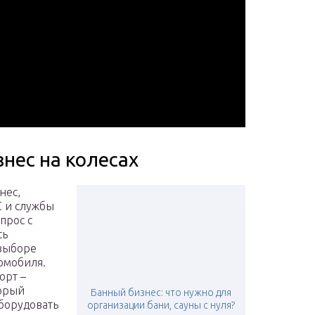
знес на колесах
нес,
С и службы
прос с
сь
 выборе
омобиля.
орт –
торый
Банный бизнес: что нужно для
борудовать
организации бани, сауны с нуля?