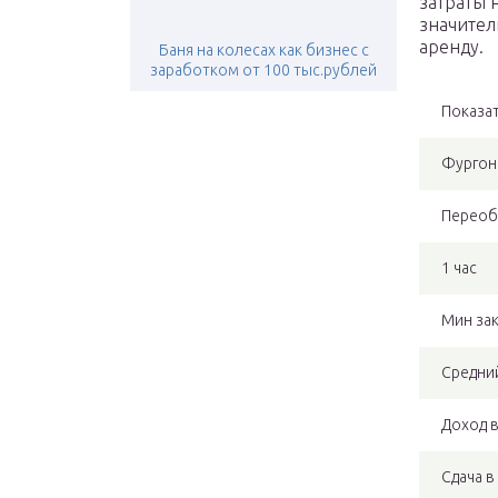
затраты 
значител
аренду.
Баня на колесах как бизнес с
заработком от 100 тыс.рублей
Показа
Фургон
Переоб
1 час
Мин зак
Средний
Доход в
Сдача в