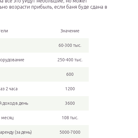
на все это уйдут небольшие, но может
ьно возрасти прибыль, если баня буде сдана в
тели
Значение
60-300 тыс.
орудование
250-400 тыс.
600
аз 2 часа
1200
 доход в день
3600
 месяц
108 тыс.
 аренду (за день)
5000-7000