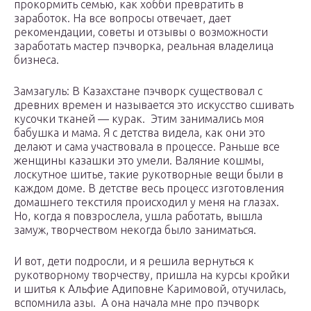
прокормить семью, как хобби превратить в
заработок. На все вопросы отвечает, дает
рекомендации, советы и отзывы о возможности
заработать мастер пэчворка, реальная владелица
бизнеса.
Замзагуль: В Казахстане пэчворк существовал с
древних времен и называется это искусство сшивать
кусочки тканей — курак. Этим занимались моя
бабушка и мама. Я с детства видела, как они это
делают и сама участвовала в процессе. Раньше все
женщины казашки это умели. Валяние кошмы,
лоскутное шитье, такие рукотворные вещи были в
каждом доме. В детстве весь процесс изготовления
домашнего текстиля происходил у меня на глазах.
Но, когда я повзрослела, ушла работать, вышла
замуж, творчеством некогда было заниматься.
И вот, дети подросли, и я решила вернуться к
рукотворному творчеству, пришла на курсы кройки
и шитья к Альфие Адиповне Каримовой, отучилась,
вспомнила азы. А она начала мне про пэчворк