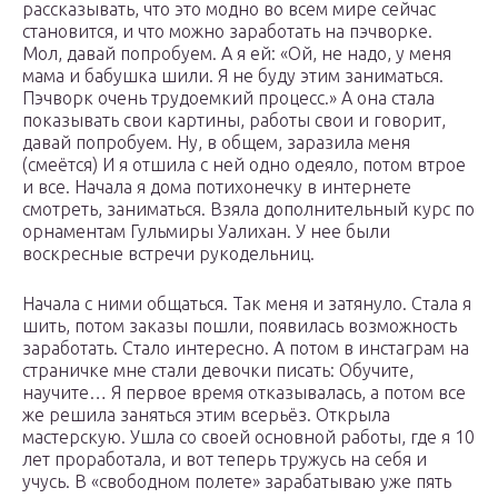
рассказывать, что это модно во всем мире сейчас
становится, и что можно заработать на пэчворке.
Мол, давай попробуем. А я ей: «Ой, не надо, у меня
мама и бабушка шили. Я не буду этим заниматься.
Пэчворк очень трудоемкий процесс.» А она стала
показывать свои картины, работы свои и говорит,
давай попробуем. Ну, в общем, заразила меня
(смеётся) И я отшила с ней одно одеяло, потом втрое
и все. Начала я дома потихонечку в интернете
смотреть, заниматься. Взяла дополнительный курс по
орнаментам Гульмиры Уалихан. У нее были
воскресные встречи рукодельниц.
Начала с ними общаться. Так меня и затянуло. Стала я
шить, потом заказы пошли, появилась возможность
заработать. Стало интересно. А потом в инстаграм на
страничке мне стали девочки писать: Обучите,
научите… Я первое время отказывалась, а потом все
же решила заняться этим всерьёз. Открыла
мастерскую. Ушла со своей основной работы, где я 10
лет проработала, и вот теперь тружусь на себя и
учусь. В «свободном полете» зарабатываю уже пять