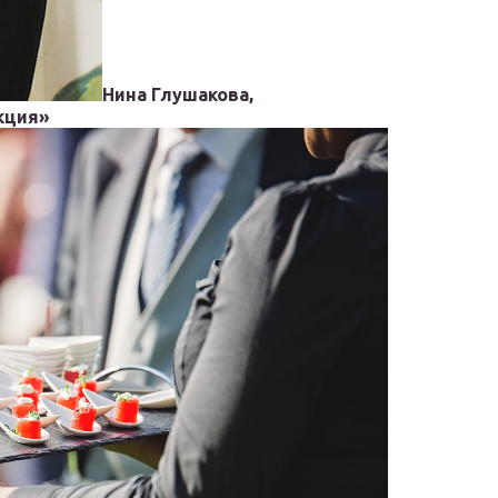
Нина Глушакова,
кция»