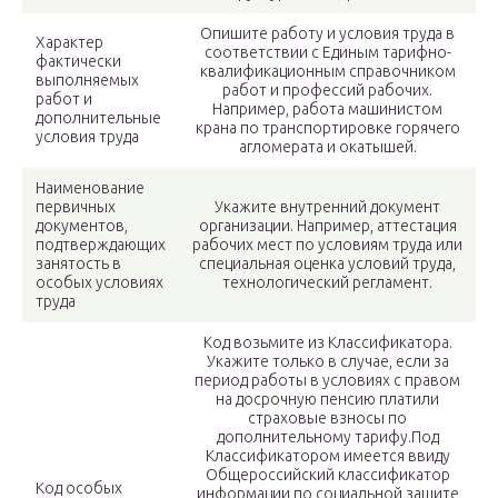
Опишите работу и условия труда в
Характер
соответствии с Единым тарифно-
фактически
квалификационным справочником
выполняемых
работ и профессий рабочих.
работ и
Например, работа машинистом
дополнительные
крана по транспортировке горячего
условия труда
агломерата и окатышей.
Наименование
первичных
Укажите внутренний документ
документов,
организации. Например, аттестация
подтверждающих
рабочих мест по условиям труда или
занятость в
специальная оценка условий труда,
особых условиях
технологический регламент.
труда
Код возьмите из Классификатора.
Укажите только в случае, если за
период работы в условиях с правом
на досрочную пенсию платили
страховые взносы по
дополнительному тарифу.Под
Классификатором имеется ввиду
Общероссийский классификатор
Код особых
информации по социальной защите