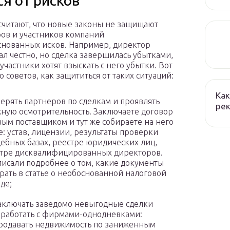
я от рисков
читают, что новые законы не защищают
ов и участников компаний
снованных исков. Например, директор
ал честно, но сделка завершилась убытками,
участники хотят взыскать с него убытки. Вот
 советов, как защититься от таких ситуаций:
Как
ерять партнеров по сделкам и проявлять
рек
ную осмотрительность. Заключаете договор
вым поставщиком и тут же собираете на него
е: устав, лицензии, результаты проверки
дебных базах, реестре юридических лиц,
тре дисквалифицированных директоров.
исали подробнее о том, какие документы
рать в статье о необоснованной налоговой
де;
аключать заведомо невыгодные сделки
 работать с фирмами-однодневками:
родавать недвижимость по заниженным