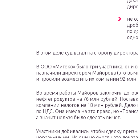
дока
дире
не с
дроб
по д
одно
В этом деле суд встал на сторону директора
В ООО «Мигеко» было три участника, они 
назначили директором Майорова (это вымы
и просили возместить их компании 92 млн 
Во время работы Майоров заключил догово
нефтепродуктов на 76 млн рублей. Поставк
компании налогов на 18 млн рублей. Дело 
по НДС. Она имела на это право, но «Трансл
а значит нельзя было сделать вычет.
Участники добивались, чтобы сделку призн
неразумными. Но они не смогли это доказа