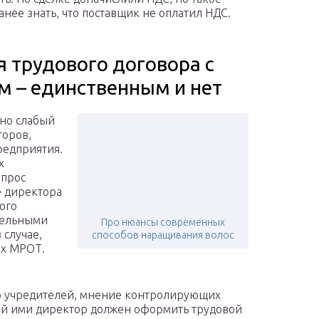
анее знать, что поставщик не оплатил НДС.
 трудового договора с
 – единственным и нет
чно слабый
торов,
редприятия.
х
опрос
е директора
ого
тельными
Про нюансы современных
 случае,
способов наращивания волос
ах МРОТ.
ко учредителей, мнение контролирующих
ый ими директор должен оформить трудовой