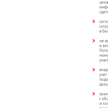
цена
инфо
сдел
согл
сотр
в бе
не в
и вл
Пото
номи
учас
вовр
учет
подо
доку
хран
с об
и го