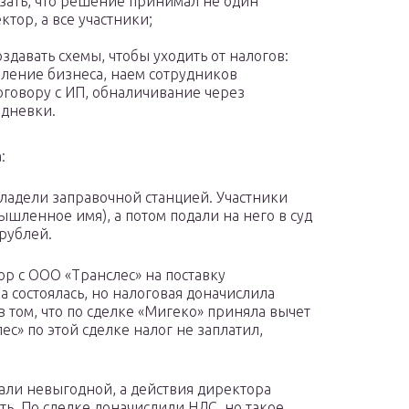
зать, что решение принимал не один
ктор, а все участники;
оздавать схемы, чтобы уходить от налогов:
ление бизнеса, наем сотрудников
оговору с ИП, обналичивание через
дневки.
:
владели заправочной станцией. Участники
шленное имя), а потом подали на него в суд
рублей.
р с ООО «Транслес» на поставку
а состоялась, но налоговая доначислила
в том, что по сделке «Мигеко» приняла вычет
ес» по этой сделке налог не заплатил,
али невыгодной, а действия директора
ть. По сделке доначислили НДС, но такое