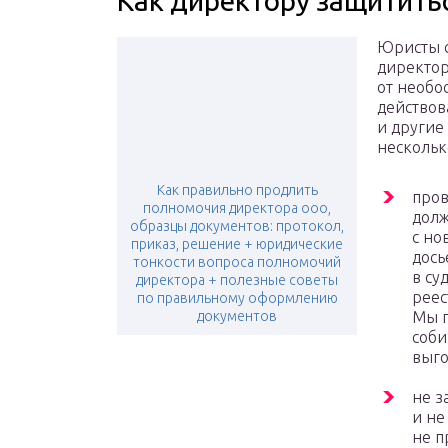
Как директору защититьс
Юристы с
директор
от необо
действов
и другие 
несколько
Как правильно продлить
пров
полномочия директора ооо,
долж
образцы документов: протокол,
с но
приказ, решение + юридические
дось
тонкости вопроса полномочий
в су
директора + полезные советы
реес
по правильному оформлению
документов
Мы п
соби
выго
не з
и не
не п