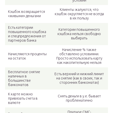
условий
Клиенты жалуются, что
Кэшбэк возвращается
кэшбэк округляется не всегда
«живыми» деньгами
в их пользу
Есть категории
Категории повышенного
повышенного кэшбэка
кэшбэка нельзя свободно
и спецпредложения от
выбирать
партнеров банка
Начисление % также
Начисляются проценты
обставлено условиями.
на остаток
Просто использовать карту
как накопительную нельзя
Бесплатное снятие
Есть верхний и нижний лимит
наличных в
на снятие (как в своих, так и
большинстве
сторонних банкоматах)
банкоматов
К карте можно
Снять деньги в у.е. бывает
привязать счета в
проблематично
валюте
Платное СМС-