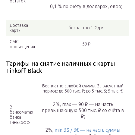
остаток
0,1 % по счёту в долларах, евро;
Доставка
бесплатно 1-2 дня
карты
СМС
59 ₽
оповещения
Тарифы на снятие наличных с карты
Tinkoff Black
Бесплатно с любой суммы. За расчётный
период: до 500 тыс. ₽; до 5 тыс. $; 5 тыс. €;
2%, max — 90 ₽ — на часть
В
превышающую 500 тыс. ₽ со счёта в
банкоматах
₽;
банка
Тинькофф
2%,
min 3$ / 3€ — на часть суммы