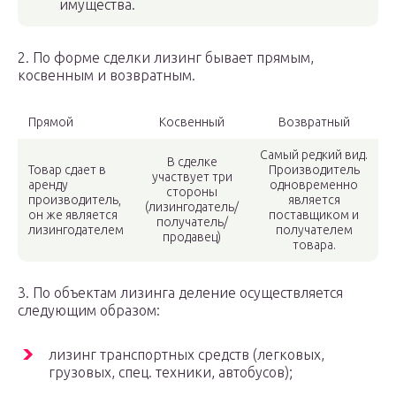
имущества.
2. По форме сделки лизинг бывает прямым,
косвенным и возвратным.
Прямой
Косвенный
Возвратный
Самый редкий вид.
В сделке
Товар сдает в
Производитель
участвует три
аренду
одновременно
стороны
производитель,
является
(лизингодатель/
он же является
поставщиком и
получатель/
лизингодателем
получателем
продавец)
товара.
3. По объектам лизинга деление осуществляется
следующим образом:
лизинг транспортных средств (легковых,
грузовых, спец. техники, автобусов);