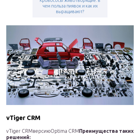
Кровососы животворящие: в
чем польза пиявок и как их
выращивают?
vTiger CRM
vTiger CRMверсиюOptima CRM
Преимущества таких
решений: